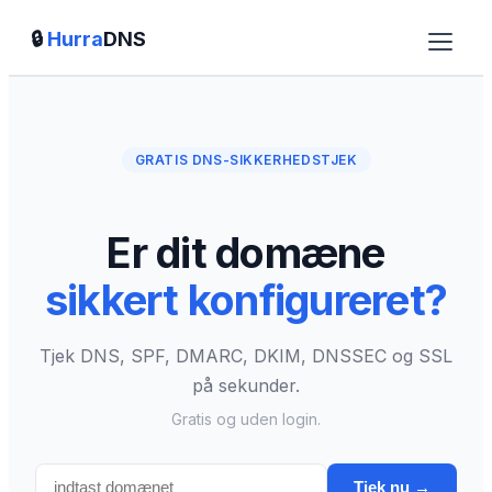
🔒
Hurra
DNS
DNStjek
Erhverv
GRATIS DNS-SIKKERHEDSTJEK
Partner
Er dit domæne
NIS2
sikkert konfigureret?
Overdrag domæne
Henvis til os
Tjek DNS, SPF, DMARC, DKIM, DNSSEC og SSL
på sekunder.
Priser
Gratis og uden login.
Blog
FAQ
Tjek nu →