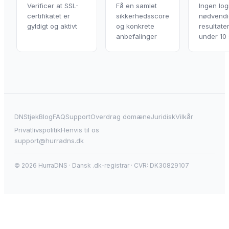
Verificer at SSL-
Få en samlet
Ingen log
certifikatet er
sikkerhedsscore
nødvendi
gyldigt og aktivt
og konkrete
resultate
anbefalinger
under 10
DNStjek
Blog
FAQ
Support
Overdrag domæne
Juridisk
Vilkår
Privatlivspolitik
Henvis til os
support@hurradns.dk
© 2026 HurraDNS · Dansk .dk-registrar · CVR: DK30829107