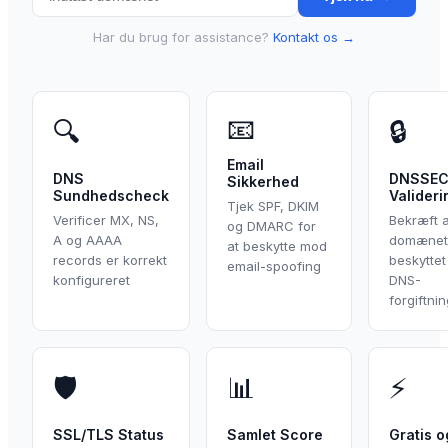
Har du brug for assistance?
Kontakt os →
Support
Log ind
📧
🔍
🔒
Kom i gang
Email
DNS
DNSSE
Sikkerhed
Sundhedscheck
Valideri
Tjek SPF, DKIM
Verificer MX, NS,
Bekræft a
og DMARC for
A og AAAA
domænet
at beskytte mod
records er korrekt
beskytte
email-spoofing
konfigureret
DNS-
forgiftni
🛡️
📊
⚡
SSL/TLS Status
Samlet Score
Gratis o