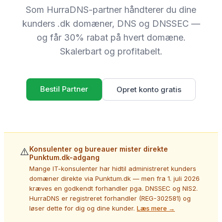
Som HurraDNS-partner håndterer du dine
Support
kunders .dk domæner, DNS og DNSSEC —
og får 30% rabat på hvert domæne.
Log ind
Skalerbart og profitabelt.
Kom i gang
Bestil Partner
Opret konto gratis
Konsulenter og bureauer mister direkte
⚠️
Punktum.dk-adgang
Mange IT-konsulenter har hidtil administreret kunders
domæner direkte via Punktum.dk — men fra 1. juli 2026
kræves en godkendt forhandler pga. DNSSEC og NIS2.
HurraDNS er registreret forhandler (REG-302581) og
løser dette for dig og dine kunder.
Læs mere →