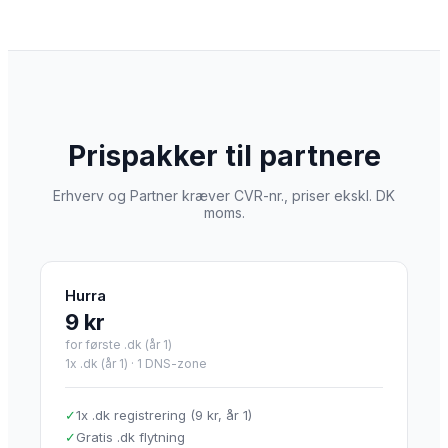
Prispakker til partnere
Erhverv og Partner kræver CVR-nr., priser ekskl. DK
moms.
Hurra
9 kr
for første .dk (år 1)
1x .dk (år 1)
·
1 DNS-zone
✓
1x .dk registrering (9 kr, år 1)
✓
Gratis .dk flytning