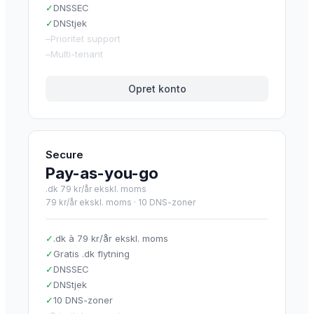
✓
DNSSEC
✓
DNStjek
–
Prioritet support
–
Multi-tenant
Opret konto
Secure
Pay-as-you-go
.dk 79 kr/år ekskl. moms
79 kr/år ekskl. moms
·
10 DNS-zoner
✓
.dk à 79 kr/år ekskl. moms
✓
Gratis .dk flytning
✓
DNSSEC
✓
DNStjek
✓
10 DNS-zoner