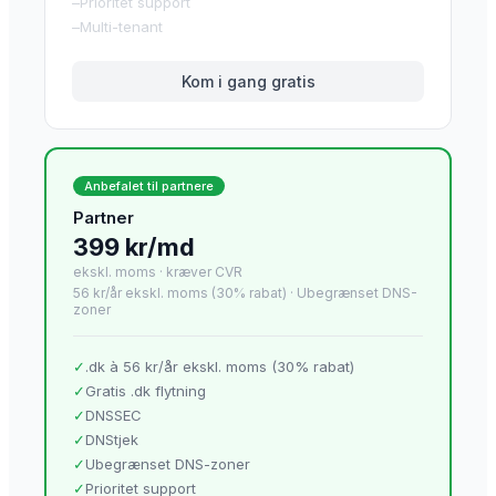
–
Prioritet support
–
Multi-tenant
Kom i gang gratis
Anbefalet til partnere
Partner
399 kr/md
ekskl. moms · kræver CVR
56 kr/år ekskl. moms (30% rabat)
·
Ubegrænset DNS-
zoner
✓
.dk à 56 kr/år ekskl. moms (30% rabat)
✓
Gratis .dk flytning
✓
DNSSEC
✓
DNStjek
✓
Ubegrænset DNS-zoner
✓
Prioritet support