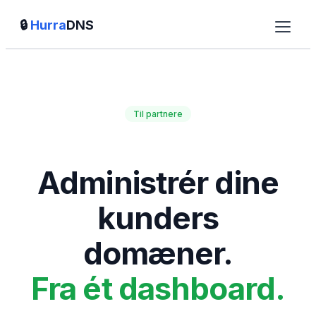
🔒
Hurra
DNS
DNStjek
Erhverv
Til partnere
Partner
NIS2
Administrér dine
Overdrag domæne
kunders
Henvis til os
domæner.
Priser
Fra ét dashboard.
Blog
FAQ